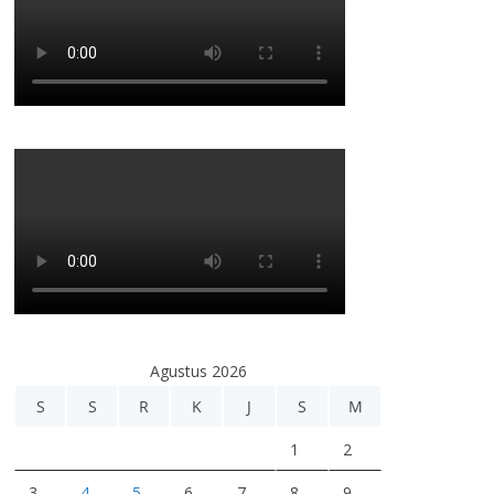
Agustus 2026
S
S
R
K
J
S
M
1
2
3
4
5
6
7
8
9