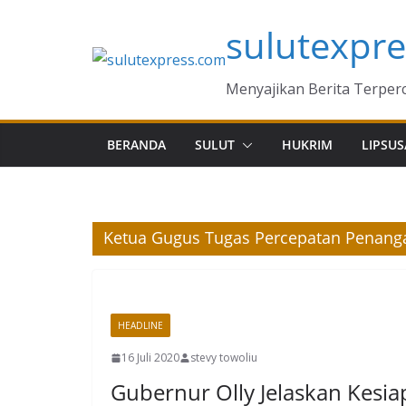
Skip
sulutexpr
to
content
Menyajikan Berita Terper
BERANDA
SULUT
HUKRIM
LIPSUS
Ketua Gugus Tugas Percepatan Penanga
HEADLINE
16 Juli 2020
stevy towoliu
Gubernur Olly Jelaskan Kesia