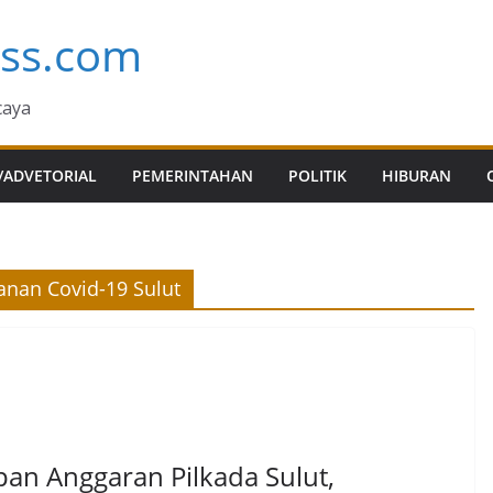
ess.com
caya
/ADVETORIAL
PEMERINTAHAN
POLITIK
HIBURAN
nan Covid-19 Sulut
pan Anggaran Pilkada Sulut,