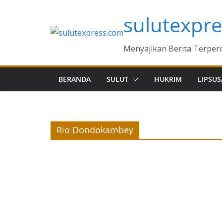
Skip
sulutexpr
to
content
Menyajikan Berita Terper
BERANDA
SULUT
HUKRIM
LIPSUS
Rio Dondokambey