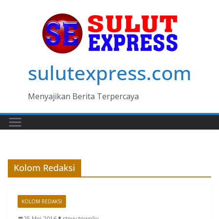
Skip
to
content
sulutexpress.com
Menyajikan Berita Terpercaya
Kolom Redaksi
KOLOM REDAKSI
25 Mei 2016
stevy towoliu