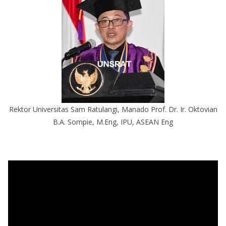
Rektor Universitas Sam Ratulangi, Manado Prof. Dr. Ir. Oktovian
B.A. Sompie, M.Eng, IPU, ASEAN Eng
P
e
m
u
t