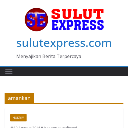
Skip
to
content
sulutexpress.com
Menyajikan Berita Terpercaya
amankan
HUKRIM
12 Agustus 2016
Manoppo verdinand