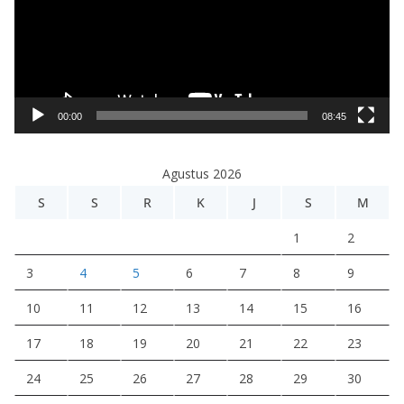
u
t
a
r
V
i
00:00
08:45
d
e
Agustus 2026
o
S
S
R
K
J
S
M
1
2
3
4
5
6
7
8
9
10
11
12
13
14
15
16
17
18
19
20
21
22
23
24
25
26
27
28
29
30