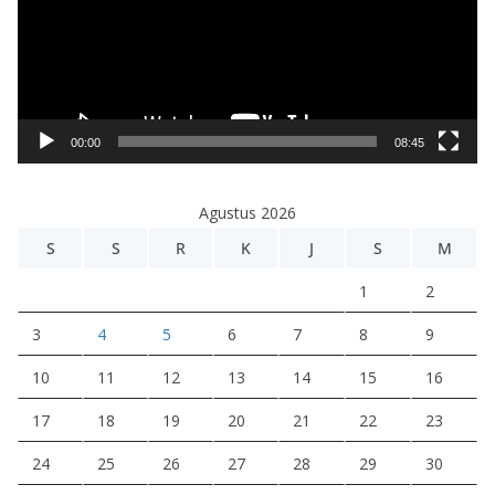
u
t
a
r
V
i
00:00
08:45
d
e
Agustus 2026
o
S
S
R
K
J
S
M
1
2
3
4
5
6
7
8
9
10
11
12
13
14
15
16
17
18
19
20
21
22
23
24
25
26
27
28
29
30