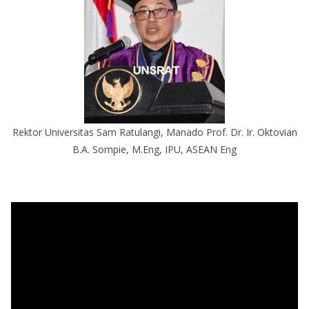
Rektor Universitas Sam Ratulangi, Manado Prof. Dr. Ir. Oktovian
B.A. Sompie, M.Eng, IPU, ASEAN Eng
P
e
m
u
t
a