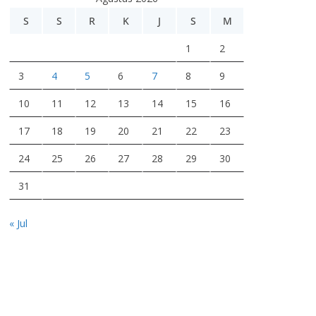
d
e
S
S
R
K
J
S
M
o
1
2
3
4
5
6
7
8
9
10
11
12
13
14
15
16
17
18
19
20
21
22
23
24
25
26
27
28
29
30
31
« Jul