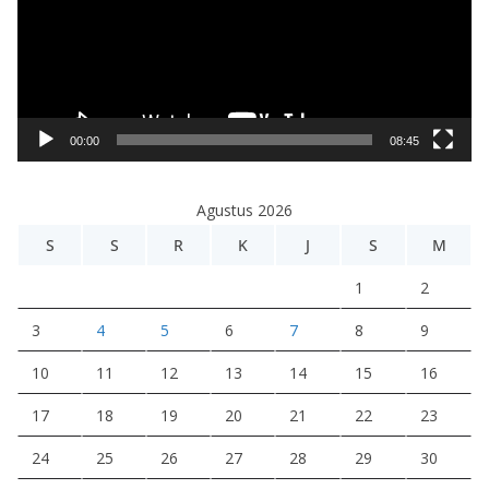
u
t
a
r
V
i
00:00
08:45
d
e
Agustus 2026
o
S
S
R
K
J
S
M
1
2
3
4
5
6
7
8
9
10
11
12
13
14
15
16
17
18
19
20
21
22
23
24
25
26
27
28
29
30