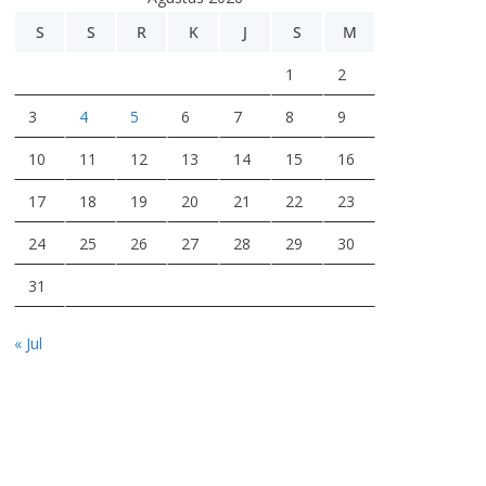
d
e
S
S
R
K
J
S
M
o
1
2
3
4
5
6
7
8
9
10
11
12
13
14
15
16
17
18
19
20
21
22
23
24
25
26
27
28
29
30
31
« Jul