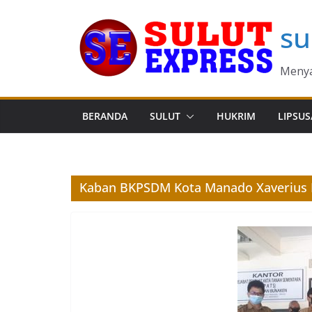
Skip
su
to
content
Menya
BERANDA
SULUT
HUKRIM
LIPSUS
Kaban BKPSDM Kota Manado Xaverius