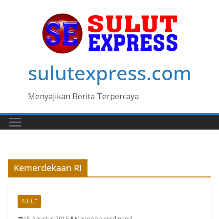
Skip
to
content
sulutexpress.com
Menyajikan Berita Terpercaya
Kemerdekaan RI
SULUT
15 Agustus 2016
Manoppo verdinand