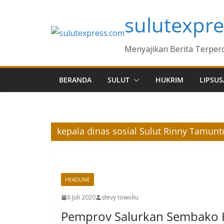
Skip
sulutexpr
to
content
Menyajikan Berita Terper
BERANDA
SULUT
HUKRIM
LIPSUS
kepala dinas sosial Sulut Rinny Tamun
HEADLINE
6 Juli 2020
stevy towoliu
Pemprov Salurkan Sembako 