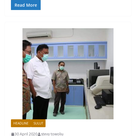
Read More
HEADLINE
SULUT
30 April 2020
stevy towoliu