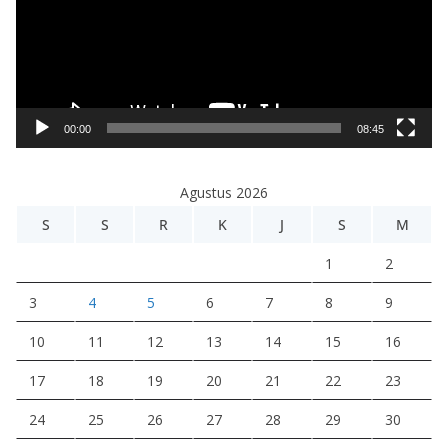
u
t
a
r
V
i
00:00
08:45
d
e
Agustus 2026
o
S
S
R
K
J
S
M
1
2
3
4
5
6
7
8
9
10
11
12
13
14
15
16
17
18
19
20
21
22
23
24
25
26
27
28
29
30