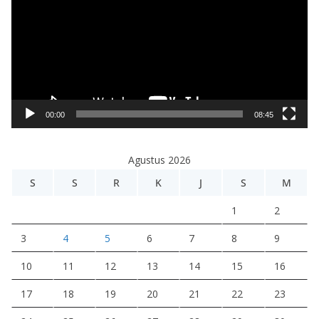
m
u
t
a
r
V
i
00:00
08:45
d
e
Agustus 2026
o
S
S
R
K
J
S
M
1
2
3
4
5
6
7
8
9
10
11
12
13
14
15
16
17
18
19
20
21
22
23