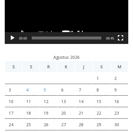
u
t
a
r
V
i
00:00
08:45
d
e
Agustus 2026
o
S
S
R
K
J
S
M
1
2
3
4
5
6
7
8
9
10
11
12
13
14
15
16
17
18
19
20
21
22
23
24
25
26
27
28
29
30