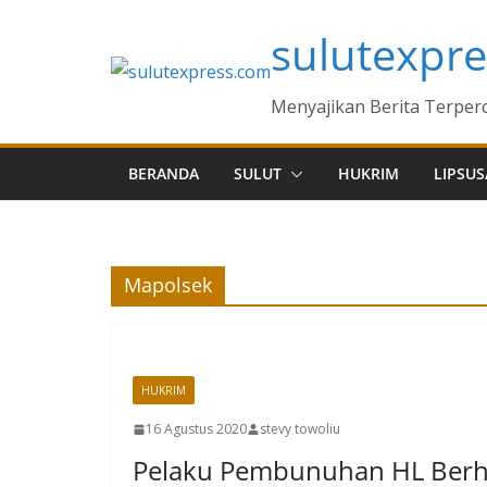
Skip
sulutexpr
to
content
Menyajikan Berita Terper
BERANDA
SULUT
HUKRIM
LIPSUS
Mapolsek
HUKRIM
16 Agustus 2020
stevy towoliu
Pelaku Pembunuhan HL Berha