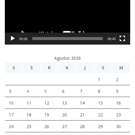
u
t
a
r
V
i
00:00
08:45
d
e
Agustus 2026
o
S
S
R
K
J
S
M
1
2
3
4
5
6
7
8
9
10
11
12
13
14
15
16
17
18
19
20
21
22
23
24
25
26
27
28
29
30