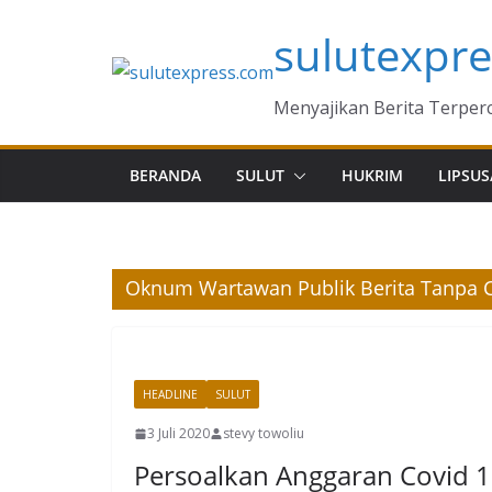
Skip
sulutexpr
to
content
Menyajikan Berita Terper
BERANDA
SULUT
HUKRIM
LIPSUS
Oknum Wartawan Publik Berita Tanpa Co
HEADLINE
SULUT
3 Juli 2020
stevy towoliu
Persoalkan Anggaran Covid 