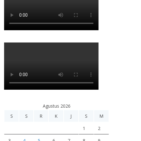
Agustus 2026
S
S
R
K
J
S
M
1
2
3
4
5
6
7
8
9