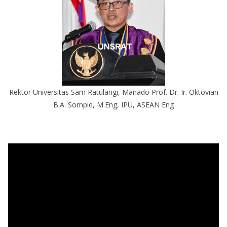
Rektor Universitas Sam Ratulangi, Manado Prof. Dr. Ir. Oktovian
B.A. Sompie, M.Eng, IPU, ASEAN Eng
P
e
m
u
t
a
r