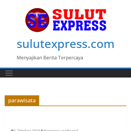
Skip
to
content
sulutexpress.com
Menyajikan Berita Terpercaya
parawisata
MANADO
1 Oktober 2016
Manoppo verdinand