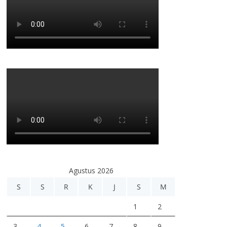
Agustus 2026
S
S
R
K
J
S
M
1
2
3
4
5
6
7
8
9