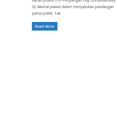
uletan politisi PDI-Perjuangan Olly Dondokambey
SE dikenal piawai dalam menyatukan pandangan
partai politik. Tak
Read More