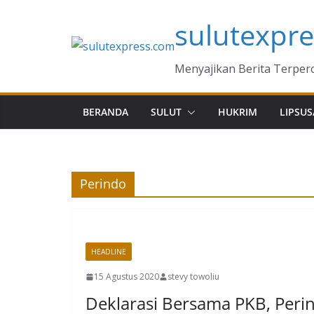
Skip
sulutexpr
to
content
Menyajikan Berita Terper
BERANDA
SULUT
HUKRIM
LIPSUS
Perindo
HEADLINE
15 Agustus 2020
stevy towoliu
Deklarasi Bersama PKB, Peri