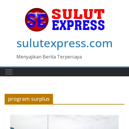
Skip
to
content
sulutexpress.com
Menyajikan Berita Terpercaya
program surplus