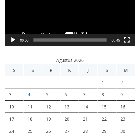
u
t
a
r
V
i
00:00
08:45
d
e
Agustus 2026
o
S
S
R
K
J
S
M
1
2
3
4
5
6
7
8
9
10
11
12
13
14
15
16
17
18
19
20
21
22
23
24
25
26
27
28
29
30