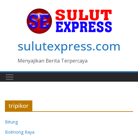
Skip
to
content
sulutexpress.com
Menyajikan Berita Terpercaya
tripikor
Bitung
Bolmong Raya