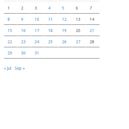
o
1
2
3
4
5
6
7
8
9
10
11
12
13
14
15
16
17
18
19
20
21
22
23
24
25
26
27
28
29
30
31
« Jul
Sep »