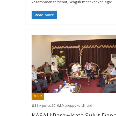
kesempatan tersebut, Wagub menekankan agar
Read More
SULUT
31 Agustus 2016
Manoppo verdinand
KASAU:Parawisata Sulut Dapa