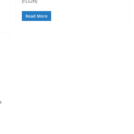
(FLS2N)
Read More
t
a