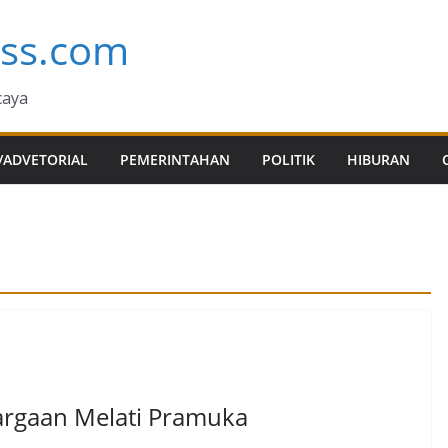
ess.com
caya
/ADVETORIAL
PEMERINTAHAN
POLITIK
HIBURAN
argaan Melati Pramuka