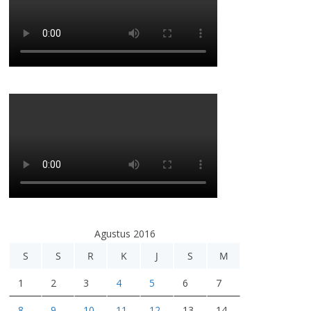
Agustus 2016
S
S
R
K
J
S
M
1
2
3
4
5
6
7
8
9
10
11
12
13
14