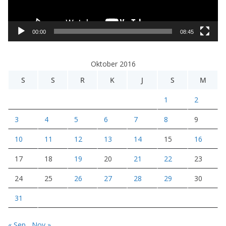
r
V
i
00:00
08:45
d
e
Oktober 2016
o
S
S
R
K
J
S
M
1
2
3
4
5
6
7
8
9
10
11
12
13
14
15
16
17
18
19
20
21
22
23
24
25
26
27
28
29
30
31
« Sep
Nov »