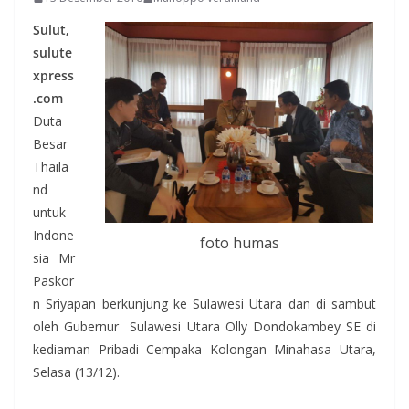
Sulut,
sulute
xpress
.com
-
Duta
Besar
Thaila
nd
untuk
Indone
foto humas
sia Mr
Paskor
n Sriyapan berkunjung ke Sulawesi Utara dan di sambut
oleh Gubernur Sulawesi Utara Olly Dondokambey SE di
kediaman Pribadi Cempaka Kolongan Minahasa Utara,
Selasa (13/12).