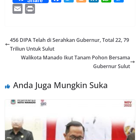
ac
w
o
n
h
e
E
Pr
e
itt
g
k
at
ss
m
in
b
er
g
e
s
e
ai
t
o
er
dI
A
n
l
456 DIPA Telah di Serahkan Gubernur, Total 22, 79
o
n
p
g
Triliun Untuk Sulut
k
p
er
Walikota Manado Ikut Tanam Pohon Bersama
Gubernur Sulut
Anda Juga Mungkin Suka