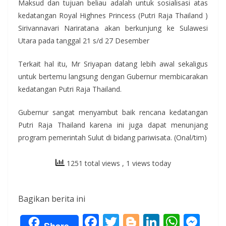
Maksud dan tujuan beliau adalah untuk sosialisasi atas
kedatangan Royal Highnes Princess (Putri Raja Thailand )
Sirivannavari Nariratana akan berkunjung ke Sulawesi
Utara pada tanggal 21 s/d 27 Desember
Terkait hal itu, Mr Sriyapan datang lebih awal sekaligus
untuk bertemu langsung dengan Gubernur membicarakan
kedatangan Putri Raja Thailand.
Gubernur sangat menyambut baik rencana kedatangan
Putri Raja Thailand karena ini juga dapat menunjang
program pemerintah Sulut di bidang pariwisata. (Onal/tim)
1251 total views
, 1 views today
Bagikan berita ini
F
T
Bl
Li
W
M
Share