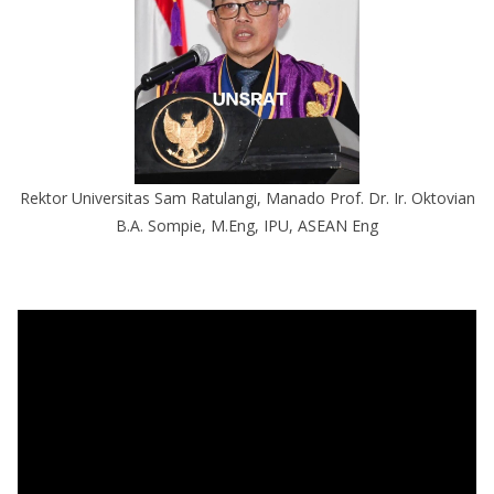
Rektor Universitas Sam Ratulangi, Manado Prof. Dr. Ir. Oktovian
B.A. Sompie, M.Eng, IPU, ASEAN Eng
P
e
m
u
t
a
r