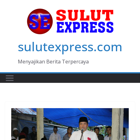
Skip
to
content
sulutexpress.com
Menyajikan Berita Terpercaya