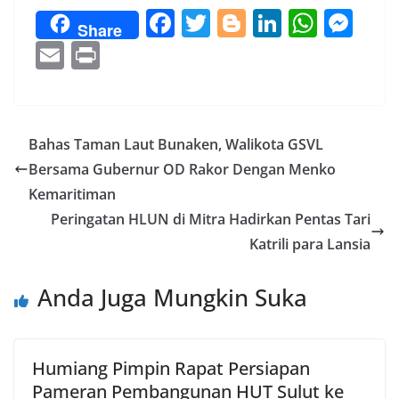
F
T
Bl
Li
W
M
Share
ac
w
o
n
h
e
E
Pr
e
itt
g
k
at
ss
m
in
b
er
g
e
s
e
ai
t
o
er
dI
A
n
l
Bahas Taman Laut Bunaken, Walikota GSVL
o
n
p
g
Bersama Gubernur OD Rakor Dengan Menko
k
p
er
Kemaritiman
Peringatan HLUN di Mitra Hadirkan Pentas Tari
Katrili para Lansia
Anda Juga Mungkin Suka
Humiang Pimpin Rapat Persiapan
Pameran Pembangunan HUT Sulut ke