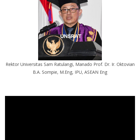
Rektor Universitas Sam Ratulangi, Manado Prof. Dr. Ir. Oktovian
B.A. Sompie, M.Eng, IPU, ASEAN Eng
P
e
m
u
t
a