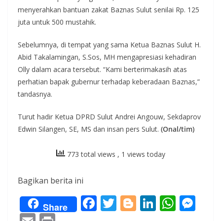
menyerahkan bantuan zakat Baznas Sulut senilai Rp. 125
juta untuk 500 mustahik.
Sebelumnya, di tempat yang sama Ketua Baznas Sulut H.
Abid Takalamingan, S.Sos, MH mengapresiasi kehadiran
Olly dalam acara tersebut. “Kami berterimakasih atas
perhatian bapak gubernur terhadap keberadaan Baznas,”
tandasnya.
Turut hadir Ketua DPRD Sulut Andrei Angouw, Sekdaprov
Edwin Silangen, SE, MS dan insan pers Sulut.
(Onal/tim)
773 total views
, 1 views today
Bagikan berita ini
F
T
Bl
Li
W
M
Share
ac
w
o
n
h
e
E
Pr