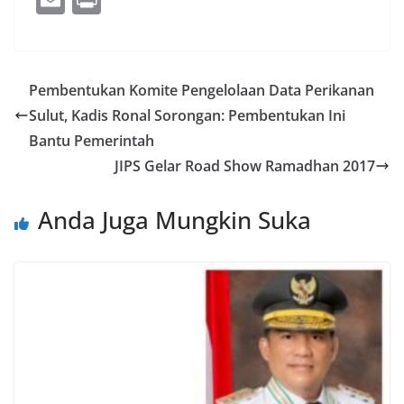
e
itt
g
k
at
ss
m
in
b
er
g
e
s
e
ai
t
o
er
dI
A
n
l
Pembentukan Komite Pengelolaan Data Perikanan
o
n
p
g
Sulut, Kadis Ronal Sorongan: Pembentukan Ini
k
p
er
Bantu Pemerintah
JIPS Gelar Road Show Ramadhan 2017
Anda Juga Mungkin Suka