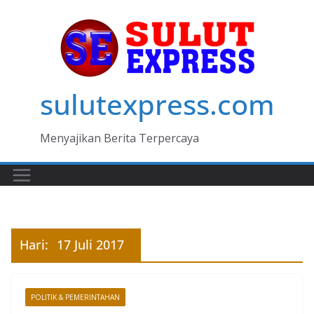
Skip
to
content
sulutexpress.com
Menyajikan Berita Terpercaya
Hari:
17 Juli 2017
POLITIK & PEMERINTAHAN