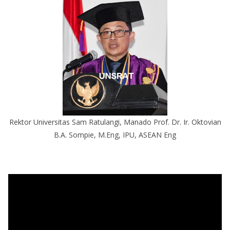
Rektor Universitas Sam Ratulangi, Manado Prof. Dr. Ir. Oktovian
B.A. Sompie, M.Eng, IPU, ASEAN Eng
P
e
m
u