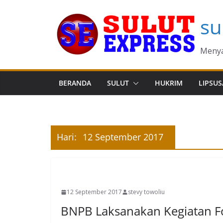
Skip
su
to
content
Menya
BERANDA
SULUT
HUKRIM
LIPSUS
Hari:
12 September 2017
MANADO
12 September 2017
stevy towoliu
BNPB Laksanakan Kegiatan 