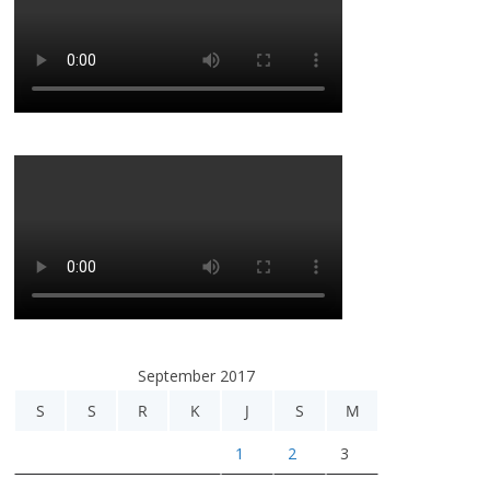
September 2017
S
S
R
K
J
S
M
1
2
3