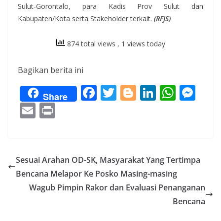
Sulut-Gorontalo, para Kadis Prov Sulut dan
Kabupaten/Kota serta Stakeholder terkait.
(RFJS)
874 total views
, 1 views today
Bagikan berita ini
F
T
Bl
Li
W
M
Share
ac
w
o
n
h
e
E
Pr
e
itt
g
k
at
ss
m
in
b
er
g
e
s
e
ai
t
o
er
dI
A
n
l
Sesuai Arahan OD-SK, Masyarakat Yang Tertimpa
o
n
p
g
Bencana Melapor Ke Posko Masing-masing
k
p
er
Wagub Pimpin Rakor dan Evaluasi Penanganan
Bencana