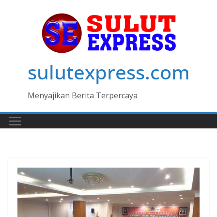
Skip
to
content
sulutexpress.com
Menyajikan Berita Terpercaya