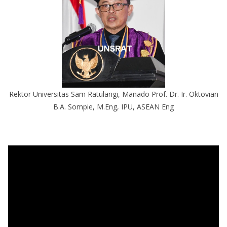
Rektor Universitas Sam Ratulangi, Manado Prof. Dr. Ir. Oktovian
B.A. Sompie, M.Eng, IPU, ASEAN Eng
P
e
m
u
t
a