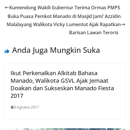
o
er
dI
A
n
l
Kumendong Wakili Gubernur Terima Ormas PMPS
o
n
p
g
Buka Puasa Pemkot Manado di Masjid Jami’ Azzidin
k
p
er
Malalayang Walikota Vicky Lumentut Ajak Rapatkan
Barisan Lawan Teroris
Anda Juga Mungkin Suka
Ikut Perkenalkan Alkitab Bahasa
Manado, Walikota GSVL Ajak Jemaat
Doakan dan Sukseskan Manado Fiesta
2017
6 Agustus 2017