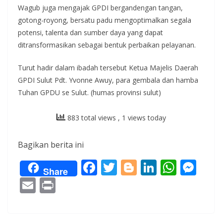
Wagub juga mengajak GPDI bergandengan tangan,
gotong-royong, bersatu padu mengoptimalkan segala
potensi, talenta dan sumber daya yang dapat
ditransformasikan sebagai bentuk perbaikan pelayanan.
Turut hadir dalam ibadah tersebut Ketua Majelis Daerah
GPDI Sulut Pdt. Yvonne Awuy, para gembala dan hamba
Tuhan GPDU se Sulut. (humas provinsi sulut)
883 total views
, 1 views today
Bagikan berita ini
F
T
Bl
Li
W
M
Share
ac
w
o
n
h
e
E
Pr
e
itt
g
k
at
ss
m
in
b
er
g
e
s
e
ai
t