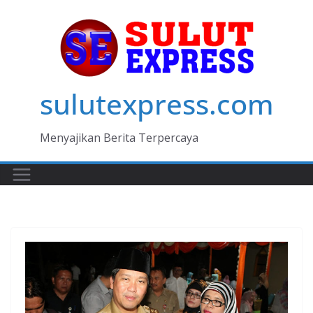
Skip
to
content
sulutexpress.com
Menyajikan Berita Terpercaya