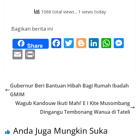
1066 total views
, 1 views today
Bagikan berita ini
F
T
Bl
Li
W
M
Share
ac
w
o
n
h
e
E
Pr
e
itt
g
k
at
ss
m
in
b
er
g
e
s
e
ai
t
o
er
dI
A
n
l
Gubernur Beri Bantuan Hibah Bagi Rumah Ibadah
o
n
p
g
GMIM
k
p
er
Wagub Kandouw Ikuti Mahi’ E I Kite Musombang
Dingangu Tembonang Wanua di Tateli
Anda Juga Mungkin Suka