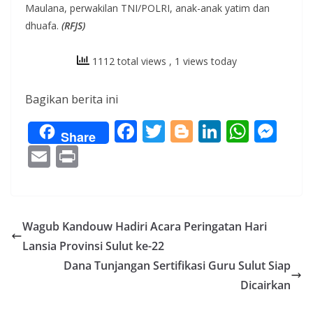
Maulana, perwakilan TNI/POLRI, anak-anak yatim dan
dhuafa.
(RFJS)
1112 total views
, 1 views today
Bagikan berita ini
F
T
Bl
Li
W
M
Share
ac
w
o
n
h
e
E
Pr
e
itt
g
k
at
ss
m
in
b
er
g
e
s
e
ai
t
o
er
dI
A
n
l
Wagub Kandouw Hadiri Acara Peringatan Hari
o
n
p
g
Lansia Provinsi Sulut ke-22
k
p
er
Dana Tunjangan Sertifikasi Guru Sulut Siap
Dicairkan