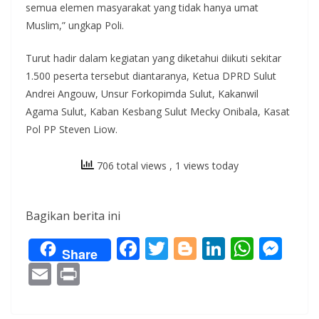
semua elemen masyarakat yang tidak hanya umat
Muslim,” ungkap Poli.
Turut hadir dalam kegiatan yang diketahui diikuti sekitar
1.500 peserta tersebut diantaranya, Ketua DPRD Sulut
Andrei Angouw, Unsur Forkopimda Sulut, Kakanwil
Agama Sulut, Kaban Kesbang Sulut Mecky Onibala, Kasat
Pol PP Steven Liow.
706 total views
, 1 views today
Bagikan berita ini
F
T
Bl
Li
W
M
Share
ac
w
o
n
h
e
E
Pr
e
itt
g
k
at
ss
m
in
b
er
g
e
s
e