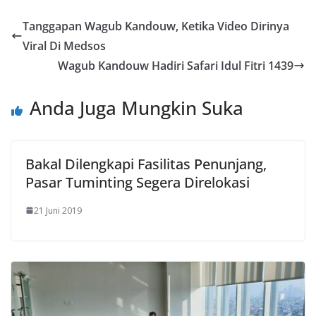
ai
t
o
er
dI
A
n
l
Tanggapan Wagub Kandouw, Ketika Video Dirinya
o
n
p
g
Viral Di Medsos
k
p
er
Wagub Kandouw Hadiri Safari Idul Fitri 1439
Anda Juga Mungkin Suka
Bakal Dilengkapi Fasilitas Penunjang,
Pasar Tuminting Segera Direlokasi
21 Juni 2019