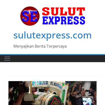
Skip
to
content
sulutexpress.com
Menyajikan Berita Terpercaya