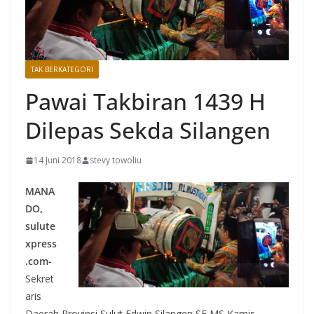
TAK BERKATEGORI
Pawai Takbiran 1439 H
Dilepas Sekda Silangen
14 Juni 2018
stevy towoliu
MANA
DO,
sulute
xpress
.com-
Sekret
aris
Daerah Provinsi Sulut Edwin Silangen,SE,MS Kamis