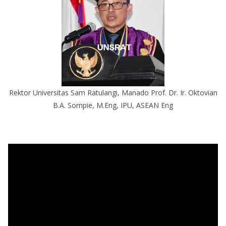
Rektor Universitas Sam Ratulangi, Manado Prof. Dr. Ir. Oktovian
B.A. Sompie, M.Eng, IPU, ASEAN Eng
P
e
m
u
t
a
r