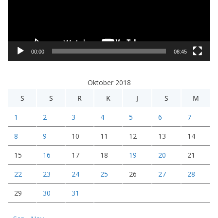
t
a
r
V
i
00:00
08:45
d
e
Oktober 2018
o
S
S
R
K
J
S
M
1
2
3
4
5
6
7
8
9
10
11
12
13
14
15
16
17
18
19
20
21
22
23
24
25
26
27
28
29
30
31