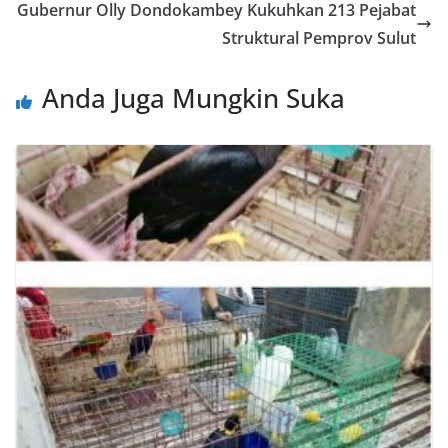
k
p
er
Gubernur Olly Dondokambey Kukuhkan 213 Pejabat
Struktural Pemprov Sulut
Anda Juga Mungkin Suka