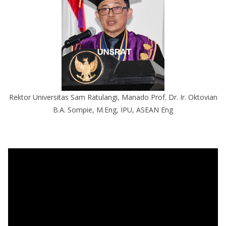
Rektor Universitas Sam Ratulangi, Manado Prof. Dr. Ir. Oktovian
B.A. Sompie, M.Eng, IPU, ASEAN Eng
P
e
m
u
t
a