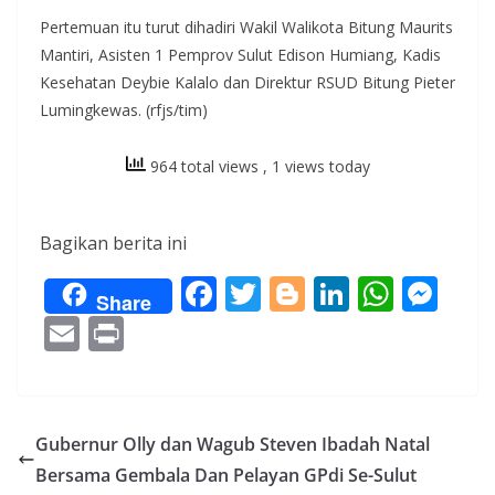
Pertemuan itu turut dihadiri Wakil Walikota Bitung Maurits
Mantiri, Asisten 1 Pemprov Sulut Edison Humiang, Kadis
Kesehatan Deybie Kalalo dan Direktur RSUD Bitung Pieter
Lumingkewas. (rfjs/tim)
964 total views
, 1 views today
Bagikan berita ini
F
T
Bl
Li
W
M
Share
ac
w
o
n
h
e
E
Pr
e
itt
g
k
at
ss
m
in
b
er
g
e
s
e
ai
t
o
er
dI
A
n
l
Gubernur Olly dan Wagub Steven Ibadah Natal
o
n
p
g
Bersama Gembala Dan Pelayan GPdi Se-Sulut