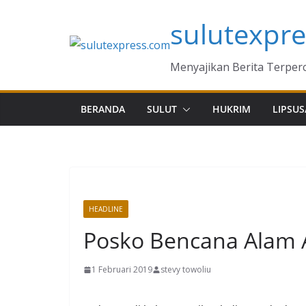
Skip
sulutexpr
to
content
Menyajikan Berita Terper
BERANDA
SULUT
HUKRIM
LIPSUS
HEADLINE
MANADO
Posko Bencana Alam 
1 Februari 2019
stevy towoliu