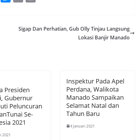
h
e
m
in
at
ss
ai
t
s
e
l
Sigap Dan Perhatian, Gub Olly Tinjau Langsung
A
n
Lokasi Banjir Manado
p
g
p
er
Inspektur Pada Apel
Perdana, Walikota
a Presiden
Manado Sampaikan
i, Gubernur
Selamat Natal dan
kuti Peluncuran
Tahun Baru
anTunai Se-
esia 2021
4 Januari 2021
ri 2021