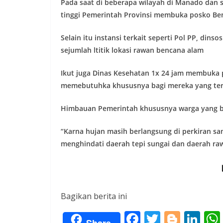
Pada saat di beberapa wilayah di Manado dan s
tinggi Pemerintah Provinsi membuka posko Benc
Selain itu instansi terkait seperti Pol PP, di
sejumlah ltitik lokasi rawan bencana alam
Ikut juga Dinas Kesehatan 1x 24 jam membuka 
memebutuhka khususnya bagi mereka yang ter
Himbauan Pemerintah khususnya warga yang b
“Karna hujan masih berlangsung di perkiran s
menghindati daerah tepi sungai dan daerah ra
Bagikan berita ini
F
T
Bl
Li
Share