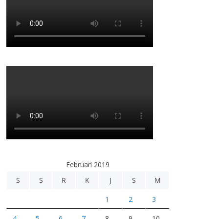
Februari 2019
S
S
R
K
J
S
M
1
2
3
4
5
6
7
8
9
10