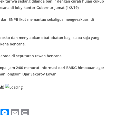
ekitarnya sedang dilanda banjir dengan curah hujan cukup
ana di loby kantor Gubernur Jumat (1/2/19).
nsos dan BNPB Ikut memantau sekaligus mengevakuasi di
posko dan menyiapkan obat obatan bagi siapa saja yang
kena bencana.
erada di seputaran rawan bencana.
ampai jam 2:00 menurut informasi dari BMKG himbauan agar
wan longsor” Ujar Sekprov Edwin
W
M
E
Pr