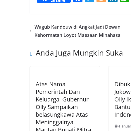
ac
w
o
n
e
itt
g
k
b
er
g
e
Wagub Kandouw di Angkat Jadi Dewan
o
er
dI
Kehormatan Loyot Maesaan Minahasa
o
n
Anda Juga Mungkin Suka
k
Atas Nama
Dibuk
Pemerintah Dan
Jokow
Keluarga, Gubernur
Olly I
Olly Sampaikan
Bantu
belasungkawa Atas
Indon
Meninggalnya
4 Janua
Mantan Bupati Mitra