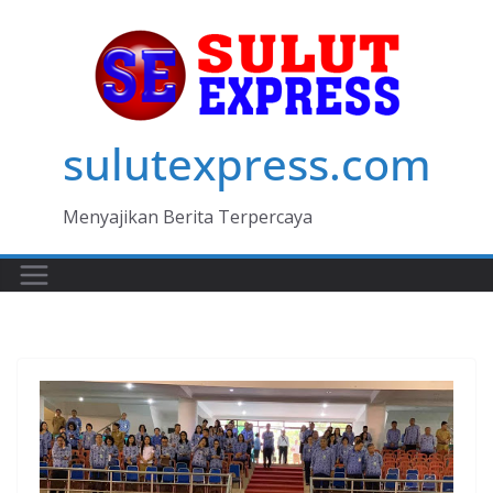
Skip
to
content
sulutexpress.com
Menyajikan Berita Terpercaya