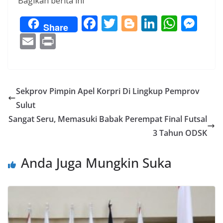
Bagikan berita ini
F
T
Bl
Li
W
M
Share
ac
w
o
n
h
e
E
Pr
e
itt
g
k
at
ss
m
in
b
er
g
e
s
e
ai
t
o
er
dI
A
n
l
Sekprov Pimpin Apel Korpri Di Lingkup Pemprov
o
n
p
g
Sulut
k
p
er
Sangat Seru, Memasuki Babak Perempat Final Futsal
3 Tahun ODSK
Anda Juga Mungkin Suka