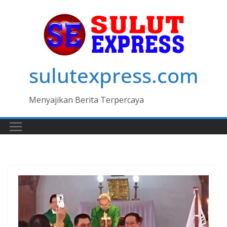
Skip
to
content
sulutexpress.com
Menyajikan Berita Terpercaya