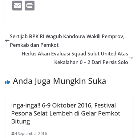
ac
w
o
n
h
e
E
Pr
e
itt
g
k
at
ss
m
in
b
er
g
e
s
e
ai
t
o
er
dI
A
n
l
Sertijab BPK RI Wagub Kandouw Wakili Pemprov,
o
n
p
g
Pemkab dan Pemkot
k
p
er
Herkis Akan Evaluasi Squad Sulut United Atas
Kekalahan 0 – 2 Dari Persis Solo
Anda Juga Mungkin Suka
Inga-inga!! 6-9 Oktober 2016, Festival
Pesona Selat Lembeh di Gelar Pemkot
Bitung
4 September 2016