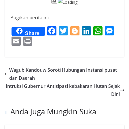
Bagikan berita ini
F
T
Bl
Li
W
M
Share
ac
w
o
n
h
e
E
Pr
e
itt
g
k
at
ss
m
in
b
er
g
e
s
e
ai
t
o
er
dI
A
n
l
Wagub Kandouw Soroti Hubungan Instansi pusat
o
n
p
g
dan Daerah
k
p
er
Intruksi Gubernur Antisipasi kebakaran Hutan Sejak
Dini
Anda Juga Mungkin Suka