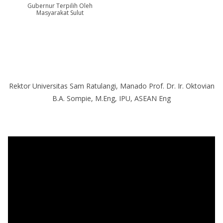
Gubernur Terpilih Oleh
Masyarakat Sulut
Rektor Universitas Sam Ratulangi, Manado Prof. Dr. Ir. Oktovian
B.A. Sompie, M.Eng, IPU, ASEAN Eng
P
e
m
u
t
a
r