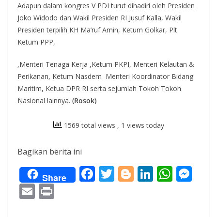
Adapun dalam kongres V PDI turut dihadiri oleh Presiden
Joko Widodo dan Wakil Presiden RI Jusuf Kalla, Wakil
Presiden terpilih KH Ma’ruf Amin, Ketum Golkar, Plt
Ketum PPP,
,Menteri Tenaga Kerja ,Ketum PKPI, Menteri Kelautan &
Perikanan, Ketum Nasdem Menteri Koordinator Bidang
Maritim, Ketua DPR RI serta sejumlah Tokoh Tokoh
Nasional lainnya.
(Rosok)
1569 total views
, 1 views today
Bagikan berita ini
F
T
Bl
Li
W
M
Share
ac
w
o
n
h
e
E
Pr
e
itt
g
k
at
ss
m
in