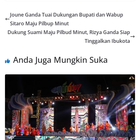
b
er
g
e
s
e
ai
t
o
er
dI
A
n
l
Joune Ganda Tuai Dukungan Bupati dan Wabup
o
n
p
g
Sitaro Maju Pilbup Minut
k
p
er
Dukung Suami Maju Pilbud Minut, Rizya Ganda Siap
Tinggalkan Ibukota
Anda Juga Mungkin Suka