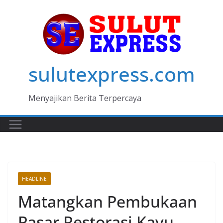
Skip
to
content
sulutexpress.com
Menyajikan Berita Terpercaya
HEADLINE
MANADO
Matangkan Pembukaan
Pasar Restorasi Kayu