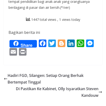
tempat pendidikan bagi anak-anak yang orangtuanya
berdagang di pasar dan air bersih.(*/ver)
1447 total views
, 1 views today
Bagikan berita ini
F
T
Bl
Li
W
M
Share
ac
w
o
n
h
e
E
Pr
e
itt
g
k
at
ss
m
in
b
er
g
e
s
e
ai
t
o
er
dI
A
n
l
Hadiri FGD, Silangen: Setiap Orang Berhak
o
n
p
g
Bertempat Tinggal
k
p
er
Di Pastikan Ke Kabinet, Olly Isyaratkan Steven
Kandouw