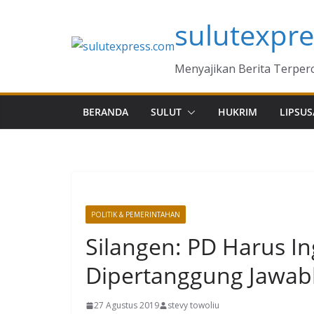
Skip
sulutexpr
to
content
Menyajikan Berita Terper
BERANDA
SULUT
HUKRIM
LIPSUS
POLITIK & PEMERINTAHAN
Silangen: PD Harus In
Dipertanggung Jawa
27 Agustus 2019
stevy towoliu