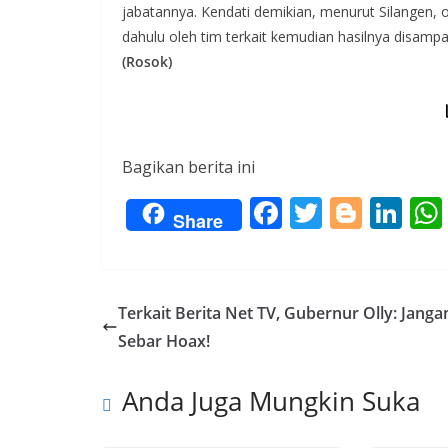
jabatannya. Kendati demikian, menurut Silangen, 
dahulu oleh tim terkait kemudian hasilnya disamp
(Rosok)
Bagikan berita ini
F
T
Bl
Li
Share
ac
w
o
n
e
itt
g
k
b
er
g
e
Terkait Berita Net TV, Gubernur Olly: Janga
o
er
dI
Sebar Hoax!
o
n
Anda Juga Mungkin Suka
k