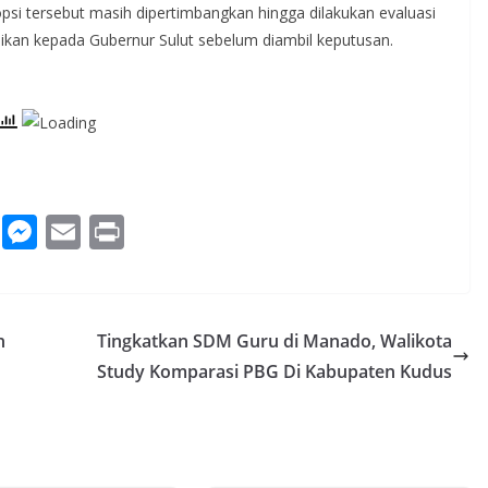
opsi tersebut masih dipertimbangkan hingga dilakukan evaluasi
aikan kepada Gubernur Sulut sebelum diambil keputusan.
W
M
E
Pr
h
e
m
in
at
ss
ai
t
s
e
l
n
Tingkatkan SDM Guru di Manado, Walikota
A
n
Study Komparasi PBG Di Kabupaten Kudus
p
g
p
er