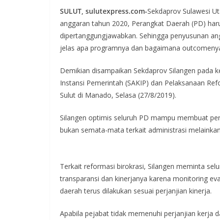
SULUT, sulutexpress.com-
Sekdaprov Sulawesi U
anggaran tahun 2020, Perangkat Daerah (PD) haru
dipertanggungjawabkan. Sehingga penyusunan ang
jelas apa programnya dan bagaimana outcomeny
Demikian disampaikan Sekdaprov Silangen pada keg
Instansi Pemerintah (SAKIP) dan Pelaksanaan Ref
Sulut di Manado, Selasa (27/8/2019).
Silangen optimis seluruh PD mampu membuat pe
bukan semata-mata terkait administrasi melainkan
Terkait reformasi birokrasi, Silangen meminta selu
transparansi dan kinerjanya karena monitoring ev
daerah terus dilakukan sesuai perjanjian kinerja.
Apabila pejabat tidak memenuhi perjanjian kerja 