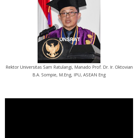
Rektor Universitas Sam Ratulangi, Manado Prof. Dr. Ir. Oktovian
B.A. Sompie, M.Eng, IPU, ASEAN Eng
P
e
m
u
t